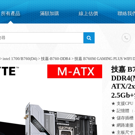
所有產品
滿額加購
線上估價
聯絡我
>
intel 1700/B760(D4)
>
技嘉-B760-DDR4
>
技嘉 B760M GAMING PLUS WIFI 
技嘉 B7
DDR4(
ATX/2
2.5G
★ 支援CPU 
★ 記憶體 ：4 
★ 儲存插槽：2 
★ 網路連接：Rea
★ 主板尺寸：