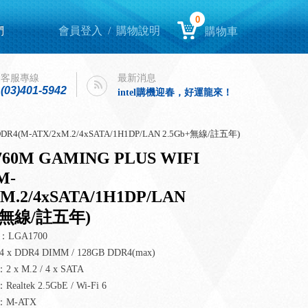
0
們
會員登入
/
購物說明
購物車
Lenovo Yoga book 9i 開箱
客服專線
最新消息
intel購機迎春，好運龍來！
(03)401-5942
Lenovo Yoga book 9i 開箱
intel購機迎春，好運龍來！
DDR4(M-ATX/2xM.2/4xSATA/1H1DP/LAN 2.5Gb+無線/註五年)
60M GAMING PLUS WIFI
M-
xM.2/4xSATA/1H1DP/LAN
b+無線/註五年)
：LGA1700
x DDR4 DIMM / 128GB DDR4(max)
x M.2 / 4 x SATA
ltek 2.5GbE / Wi-Fi 6
M-ATX