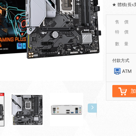
★ 體積(長x寬)
售 價
特 價
數 量
付款方式
加