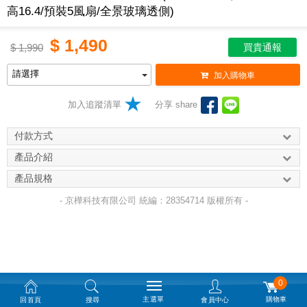
高16.4/預裝5風扇/全景玻璃透側)
$
1,490
$
1,990
買貴通報
加入購物車
加入追蹤清單
分享 share
付款方式
產品介紹
產品規格
- 京樺科技有限公司 統編：28354714 版權所有 -
0
主選單
購物車
回首頁
搜尋
會員中心