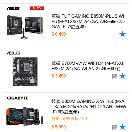
華碩 TUF GAMING B850M-PLUS WI
FI7(M-ATX/3xM.2/4xSATA/Realtek2.5
G/Wi-Fi 7/註五年)
$ 6,490
華碩 B760M-AYW WIFI D4 (M-ATX/1
H/2xM.2/4xSATA/LAN 2.5Gb+無線)
$ 3,490
技嘉 B850M GAMING X WIFI6E(M-A
TX/2xM.2/4xSATA/2H1DP/LAN2.5+Wi
-Fi 6E/註五年)
任搭, 結帳再折 190
$ 5,990