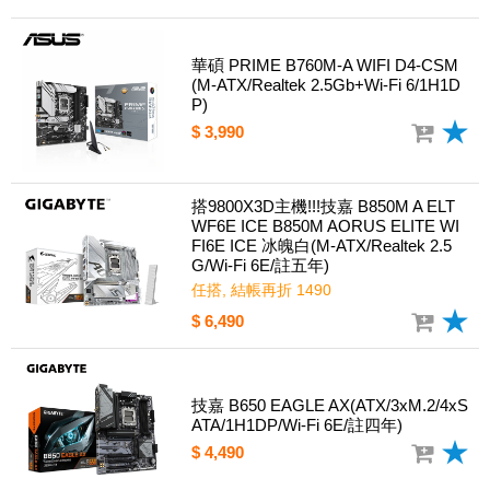
華碩 PRIME B760M-A WIFI D4-CSM
(M-ATX/Realtek 2.5Gb+Wi-Fi 6/1H1D
P)
$ 3,990
搭9800X3D主機!!!技嘉 B850M A ELT
WF6E ICE B850M AORUS ELITE WI
FI6E ICE 冰魄白(M-ATX/Realtek 2.5
G/Wi-Fi 6E/註五年)
任搭, 結帳再折 1490
$ 6,490
技嘉 B650 EAGLE AX(ATX/3xM.2/4xS
ATA/1H1DP/Wi-Fi 6E/註四年)
$ 4,490