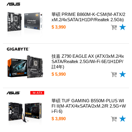
華碩 PRIME B860M-K-CSM(M-ATX/2
xM.2/4xSATA/1H1DP/Realtek 2.5Gb)
$ 3,990
技嘉 Z790 EAGLE AX (ATX/3xM.2/4x
SATA/Realtek 2.5G/Wi-Fi 6E/1H1DP/
註4年)
$ 5,990
華碩 TUF GAMING B550M-PLUS WI
FI II(M-ATX/4xSATA/2xM.2/R 2.5G+W
i-Fi 6)
$ 3,890