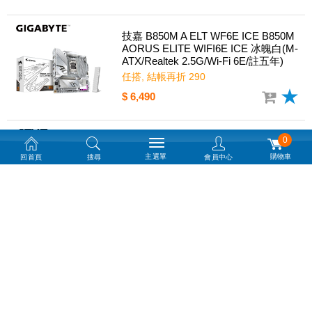
技嘉 B850M A ELT WF6E ICE B850M
AORUS ELITE WIFI6E ICE 冰魄白(M-
ATX/Realtek 2.5G/Wi-Fi 6E/註五年)
任搭, 結帳再折 290
$ 6,490
0
華碩 PRIME B860M-A WIFI-CSM(M-
主選單
購物車
回首頁
搜尋
會員中心
ATX/2xM.2/4xSATA/1H2DP/Realtek 2.
5Gb/WiFi 6E)
$ 5,190
技嘉 B860 AORUS ELITE WIFI7 ICE
(ATX/3xM.2/4xSATA/1H1DP1Type-c/
Realtek 2.5G/WiFi 7)
$ 7,490