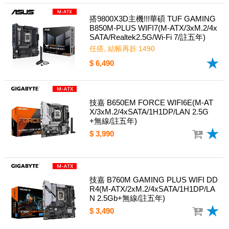
搭9800X3D主機!!!華碩 TUF GAMING
B850M-PLUS WIFI7(M-ATX/3xM.2/4x
SATA/Realtek2.5G/Wi-Fi 7/註五年)
任搭, 結帳再折 1490
$ 6,490
技嘉 B650EM FORCE WIFI6E(M-AT
X/3xM.2/4xSATA/1H1DP/LAN 2.5G
+無線/註五年)
$ 3,990
技嘉 B760M GAMING PLUS WIFI DD
R4(M-ATX/2xM.2/4xSATA/1H1DP/LA
N 2.5Gb+無線/註五年)
$ 3,490