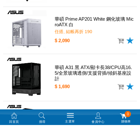
華碩 Prime AP201 White 鋼化玻璃 Mic
roATX 白
任搭, 結帳再折 190
$ 2,090
華碩 A31 黑 ATX/顯卡長38/CPU高16.
5/全景玻璃透側/支援背插/傾斜基座設
計
$ 1,690
0
華碩 A31 PLUS 黑 ATX/顯卡長38/U高
16.5/全景玻璃/支援背插/傾斜基座/AR
主選單
購物車
回首頁
搜尋
會員中心
GB風扇*4
$ 2,390