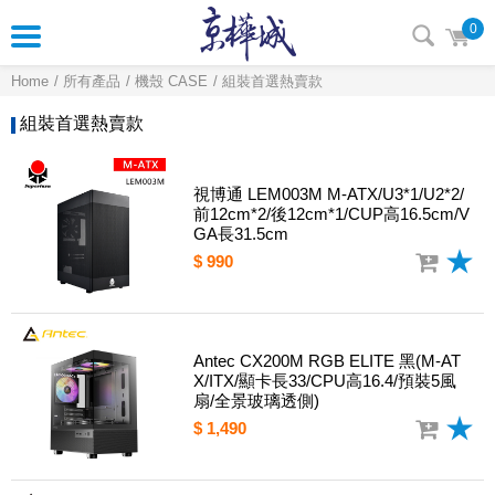
0
Home
所有產品
機殼 CASE
組裝首選熱賣款
組裝首選熱賣款
視博通 LEM003M M-ATX/U3*1/U2*2/
前12cm*2/後12cm*1/CUP高16.5cm/V
GA長31.5cm
$ 990
Antec CX200M RGB ELITE 黑(M-AT
X/ITX/顯卡長33/CPU高16.4/預裝5風
扇/全景玻璃透側)
$ 1,490