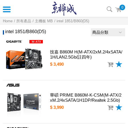
0
Home
所有產品
主機板 MB
intel 1851/B860(D5)
intel 1851/B860(D5)
商品分類
技嘉 B860M H(M-ATX/2xM.2/4xSATA/
1H/LAN2.5Gb/註四年)
$ 3,490
華碩 PRIME B860M-K-CSM(M-ATX/2
xM.2/4xSATA/1H1DP/Realtek 2.5Gb)
$ 3,990