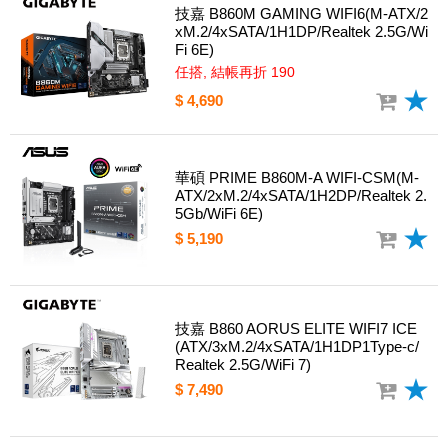
技嘉 B860M GAMING WIFI6(M-ATX/2
xM.2/4xSATA/1H1DP/Realtek 2.5G/Wi
Fi 6E)
任搭, 結帳再折 190
$ 4,690
華碩 PRIME B860M-A WIFI-CSM(M-
ATX/2xM.2/4xSATA/1H2DP/Realtek 2.
5Gb/WiFi 6E)
$ 5,190
技嘉 B860 AORUS ELITE WIFI7 ICE
(ATX/3xM.2/4xSATA/1H1DP1Type-c/
Realtek 2.5G/WiFi 7)
$ 7,490