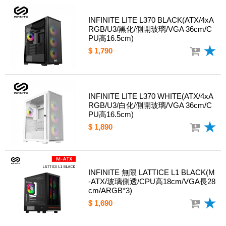
INFINITE LITE L370 BLACK(ATX/4xA
RGB/U3/黑化/側開玻璃/VGA 36cm/C
PU高16.5cm)
$ 1,790
INFINITE LITE L370 WHITE(ATX/4xA
RGB/U3/白化/側開玻璃/VGA 36cm/C
PU高16.5cm)
$ 1,890
INFINITE 無限 LATTICE L1 BLACK(M
-ATX/玻璃側透/CPU高18cm/VGA長28
cm/ARGB*3)
$ 1,690