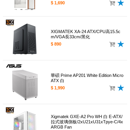
$ 1,690
XIGMATEK XA-24 ATX/CPU高15.5c
m/VGA長33cm/黑化
$ 890
華碩 Prime AP201 White Edition Micro
ATX 白
$ 1,990
Xigmatek GXE-A2 Pro WH 白 E-ATX/
拉式玻璃側板/2xU21xU31xTpye-C/4x
ARGB Fan