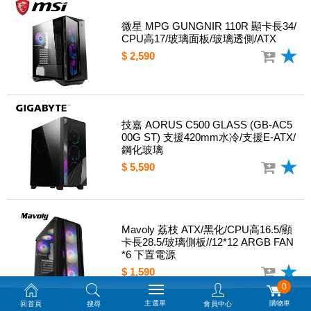
微星 MPG GUNGNIR 110R 顯卡長34/
CPU高17/玻璃面板/玻璃透側/ATX
$ 2,590
技嘉 AORUS C500 GLASS (GB-AC5
00G ST) 支援420mm水冷/支援E-ATX/
鋼化玻璃
$ 5,590
Mavoly 荔枝 ATX/黑化/CPU高16.5/顯
卡長28.5/玻璃側板//12*12 ARGB FAN
*6 下置電源
$ 1,590
0
主選單
購物車
回首頁
搜尋
會員中心