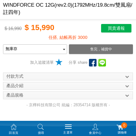
WINDFORCE OC 12G(rev2.0)(1792MHz/19.8cm/雙風扇/
註四年)
$
15,990
$
16,990
買貴通報
任搭, 結帳再折 3000
售完，補貨中
加入追蹤清單
分享 share
付款方式
產品介紹
產品規格
- 京樺科技有限公司 統編：28354714 版權所有 -
0
主選單
購物車
回首頁
搜尋
會員中心