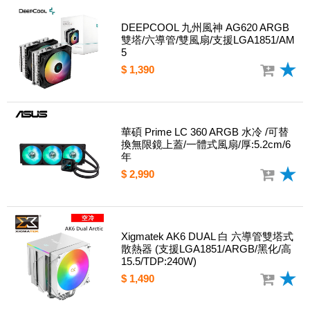
DEEPCOOL 九州風神 AG620 ARGB
雙塔/六導管/雙風扇/支援LGA1851/AM
5
$ 1,390
華碩 Prime LC 360 ARGB 水冷 /可替
換無限鏡上蓋/一體式風扇/厚:5.2cm/6
年
$ 2,990
Xigmatek AK6 DUAL 白 六導管雙塔式
散熱器 (支援LGA1851/ARGB/黑化/高
15.5/TDP:240W)
$ 1,490