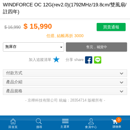
WINDFORCE OC 12G(rev2.0)(1792MHz/19.8cm/雙風扇/
註四年)
$
15,990
$
16,990
買貴通報
任搭, 結帳再折 3000
售完，補貨中
加入追蹤清單
分享 share
付款方式
產品介紹
產品規格
- 京樺科技有限公司 統編：28354714 版權所有 -
0
主選單
購物車
回首頁
搜尋
會員中心