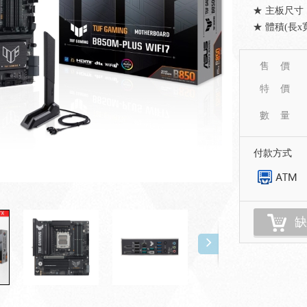
★ 主板尺寸：
★ 體積(長x寬)
售 價
特 價
數 量
付款方式
缺