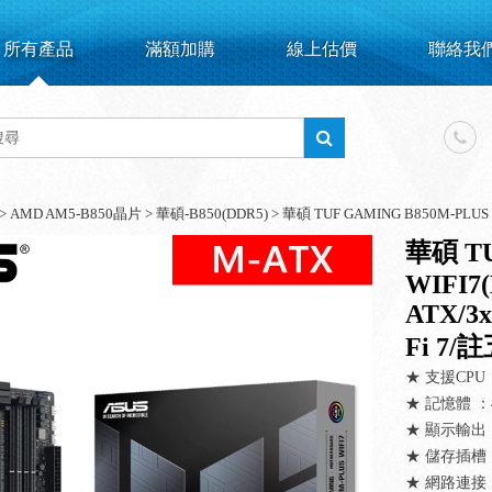
所有產品
滿額加購
線上估價
聯絡我
>
AMD AM5-B850晶片
>
華碩-B850(DDR5)
>
華碩 TUF GAMING B850M-PLUS WI
華碩 TU
WIFI7
ATX/3x
Fi 7/
★ 支援CPU
★ 記憶體 ：4x
★ 顯示輸出：1 x
★ 儲存插槽：3 
★ 網路連接：Rea