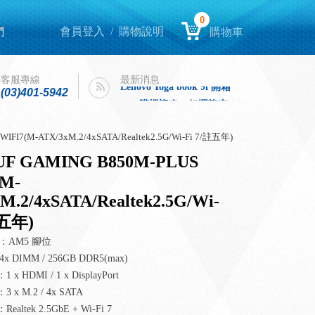
0
們
會員登入
/
購物說明
購物車
Lenovo Yoga book 9i 開箱
intel購機迎春，好運龍來！
客服專線
最新消息
Lenovo Yoga book 9i 開箱
(03)401-5942
intel購機迎春，好運龍來！
FI7(M-ATX/3xM.2/4xSATA/Realtek2.5G/Wi-Fi 7/註五年)
F GAMING B850M-PLUS
(M-
M.2/4xSATA/Realtek2.5G/Wi-
註五年)
 ：AM5 腳位
 DIMM / 256GB DDR5(max)
 HDMI / 1 x DisplayPort
x M.2 / 4x SATA
ltek 2.5GbE + Wi-Fi 7