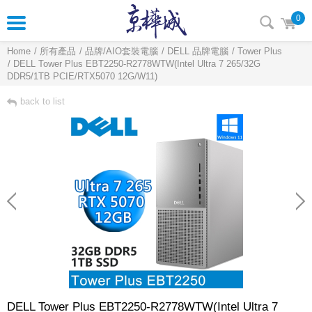
0
Home
所有產品
品牌/AIO套裝電腦
DELL 品牌電腦
Tower Plus
DELL Tower Plus EBT2250-R2778WTW(Intel Ultra 7 265/32G
DDR5/1TB PCIE/RTX5070 12G/W11)
back to list
DELL Tower Plus EBT2250-R2778WTW(Intel Ultra 7