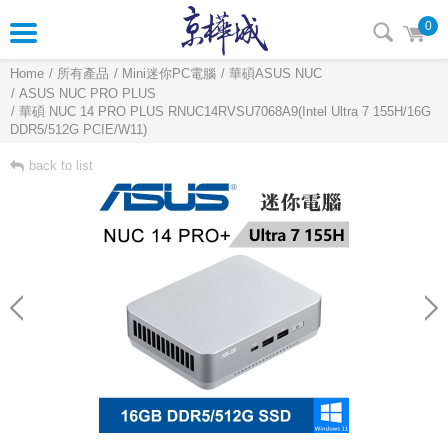
0
Home
所有產品
Mini迷你PC電腦
華碩ASUS NUC
ASUS NUC PRO PLUS
華碩 NUC 14 PRO PLUS RNUC14RVSU7068A9(Intel Ultra 7 155H/16G
DDR5/512G PCIE/W11)
back to list