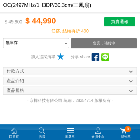
OC(2497MHz/1H3DP/30.3cm/三風扇)
$
44,990
$
49,900
買貴通報
任搭, 結帳再折 490
售完，補貨中
加入追蹤清單
分享 share
付款方式
產品介紹
產品規格
- 京樺科技有限公司 統編：28354714 版權所有 -
0
主選單
購物車
回首頁
搜尋
會員中心