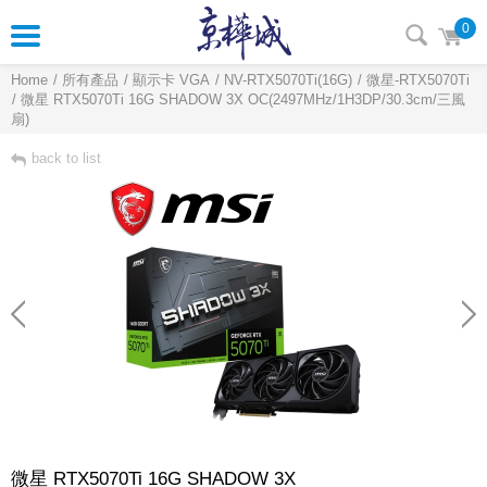
0
Home
所有產品
顯示卡 VGA
NV-RTX5070Ti(16G)
微星-RTX5070Ti
微星 RTX5070Ti 16G SHADOW 3X OC(2497MHz/1H3DP/30.3cm/三風
扇)
back to list
微星 RTX5070Ti 16G SHADOW 3X