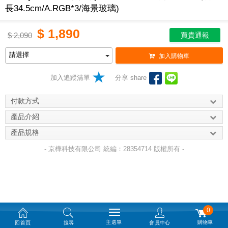
長34.5cm/A.RGB*3/海景玻璃)
$
1,890
$
2,090
買貴通報
加入購物車
加入追蹤清單
分享 share
付款方式
產品介紹
產品規格
- 京樺科技有限公司 統編：28354714 版權所有 -
0
主選單
購物車
回首頁
搜尋
會員中心