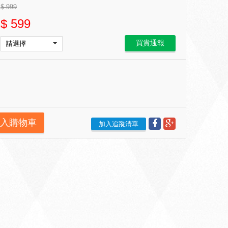
$
999
$
599
買貴通報
入購物車
加入追蹤清單