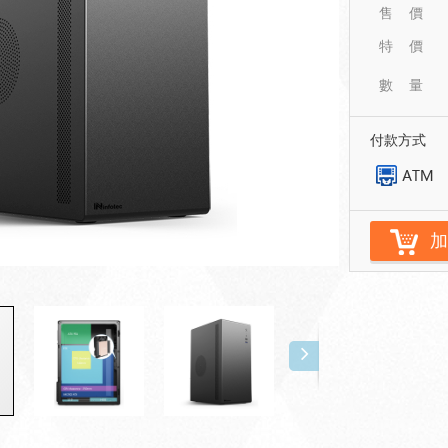
售 價
特 價
數 量
付款方式
加