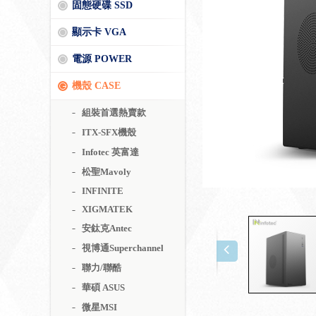
固態硬碟 SSD
顯示卡 VGA
電源 POWER
機殼 CASE
組裝首選熱賣款
ITX-SFX機殼
Infotec 英富達
松聖Mavoly
INFINITE
XIGMATEK
安鈦克Antec
視博通Superchannel
聯力/聯酷
華碩 ASUS
微星MSI