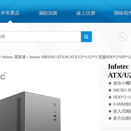
所有產品
滿額加購
線上估價
聯絡我
>
Infotec 英富達
>
Infotec MRS301 (ITX/M-ATX/U2*1/U3*1/支援HDD*2/SSD*2)
Infote
ATX/U
★ 迷你小機
★ MICRO 
★ HDD*2+SS
★ 0.6MM
★ 嵌入式開
★ 多方位散