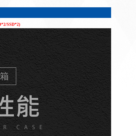
*2/SSD*2)