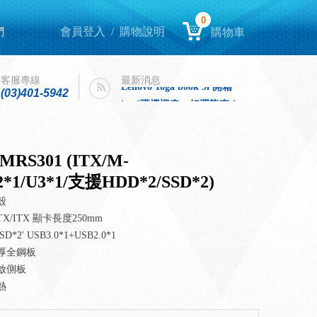
0
們
會員登入
/
購物說明
購物車
Lenovo Yoga book 9i 開箱
intel購機迎春，好運龍來！
Lenovo Yoga book 9i 開箱
客服專線
最新消息
(03)401-5942
intel購機迎春，好運龍來！
c MRS301 (ITX/M-
2*1/U3*1/支援HDD*2/SSD*2)
殼
ATX/ITX 顯卡長度250mm
D*2' USB3.0*1+USB2.0*1
加厚全鋼板
啟側板
熱