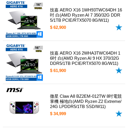
技嘉 AERO X16 1WH93TWC64DH 16
吋 白(AMD Ryzen AI 7 350/32G DDR
5/1TB PCIE/RTX5070 8G/W11)
$ 62,900
技嘉 AERO X16 2WHA3TWC64DH 1
6吋 白(AMD Ryzen AI 9 HX 370/32G
DDR5/1TB PCIE/RTX5070 8G/W11)
$ 61,900
微星 Claw A8 BZ2EM-012TW 8吋電競
掌機 極地白(AMD Ryzen Z2 Extreme/
24G LPDDR5/1TB SSD/W11)
$ 34,999