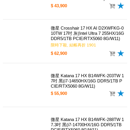
$ 43,900
微星 Crosshair 17 HX AI D2XWFKG-0
10TW 17吋 灰(Intel Ultra 7 255HX/16G
DDR5/1TB PCIE/RTX5060 8G/W11)
限時下殺, 結帳再折 1901
$ 62,900
微星 Katana 17 HX B14WFK-203TW 1
7吋 黑(i7-14650HX/16G DDR5/1TB P
CIE/RTX5060 8G/W11)
$ 55,900
微星 Katana 17 HX B14WFK-288TW 1
7.3吋 黑(i7-14700HX/16G DDR5/1TB
PCIE/RTX5060 8G/W11)