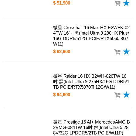
$ 51,900
微星 Crosshair 16 Max HX E2WFK-02
4TW 16吋 黑(Intel Ultra 9 290HX Plus/
16G DDR5/512G PCIE/RTX5060 8G/
W11)
$ 62,900
微星 Raider 16 HX B2WH-026TW 16
吋 黑(Intel Ultra 9 275HX/16G DDR5/1
TB PCIE/RTX5070Ti 12G/W11)
$ 94,900
微星 Prestige 16 AI+ MercedesAMG B
2VMG-084TW 16吋 銀(Intel Ultra 9 28
8V/32G LPDDR5/2TB PCIE/W11P)