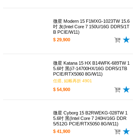
微星 Modern 15 F1MXG-1023TW 15.6
吋 灰(Intel Core 7 150U/16G DDR5/1T
B PCIE/W11)
$ 29,900
微星 Katana 15 HX B14WFK-689TW 1
5.6吋 黑(i7-14700HX/16G DDR5/1TB
PCIE/RTX5060 8G/W11)
任搭, 結帳再折 4901
$ 54,900
微星 Cyborg 15 B2RWEKG-028TW 1
5.6吋 黑(Intel Core 7 240H/16G DDR
5/512G PCIE/RTX5050 8G/W11)
$ 41,900