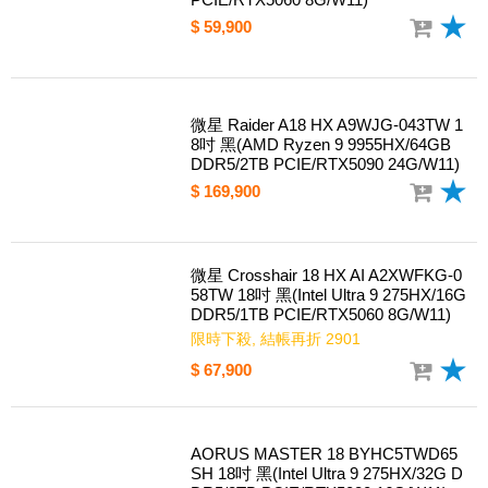
$ 59,900
微星 Raider A18 HX A9WJG-043TW 1
8吋 黑(AMD Ryzen 9 9955HX/64GB
DDR5/2TB PCIE/RTX5090 24G/W11)
$ 169,900
微星 Crosshair 18 HX AI A2XWFKG-0
58TW 18吋 黑(Intel Ultra 9 275HX/16G
DDR5/1TB PCIE/RTX5060 8G/W11)
限時下殺, 結帳再折 2901
$ 67,900
AORUS MASTER 18 BYHC5TWD65
SH 18吋 黑(Intel Ultra 9 275HX/32G D