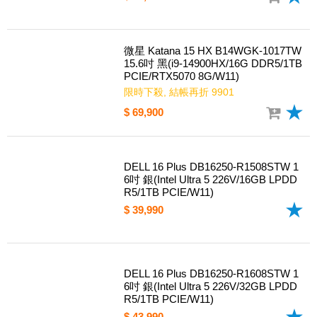
微星 Katana 15 HX B14WGK-1017TW
15.6吋 黑(i9-14900HX/16G DDR5/1TB
PCIE/RTX5070 8G/W11)
限時下殺, 結帳再折 9901
$ 69,900
DELL 16 Plus DB16250-R1508STW 1
6吋 銀(Intel Ultra 5 226V/16GB LPDD
R5/1TB PCIE/W11)
$ 39,990
DELL 16 Plus DB16250-R1608STW 1
6吋 銀(Intel Ultra 5 226V/32GB LPDD
R5/1TB PCIE/W11)
$ 43,990