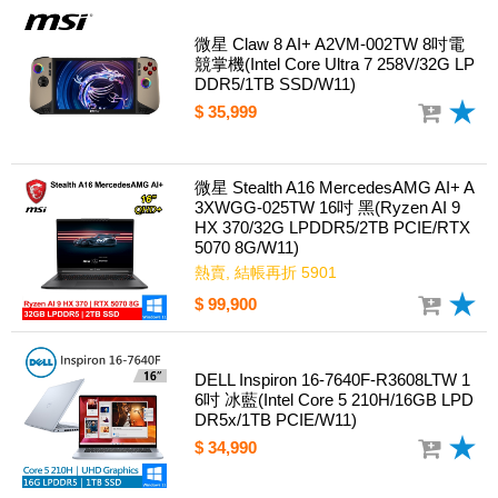
微星 Claw 8 AI+ A2VM-002TW 8吋電
競掌機(Intel Core Ultra 7 258V/32G LP
DDR5/1TB SSD/W11)
$ 35,999
微星 Stealth A16 MercedesAMG AI+ A
3XWGG-025TW 16吋 黑(Ryzen AI 9
HX 370/32G LPDDR5/2TB PCIE/RTX
5070 8G/W11)
熱賣, 結帳再折 5901
$ 99,900
DELL Inspiron 16-7640F-R3608LTW 1
6吋 冰藍(Intel Core 5 210H/16GB LPD
DR5x/1TB PCIE/W11)
$ 34,990