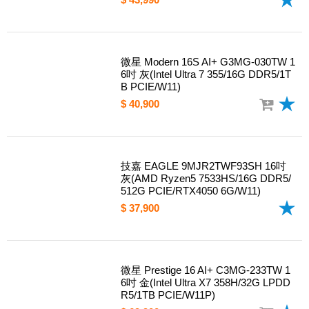
微星 Modern 16S AI+ G3MG-030TW 1
6吋 灰(Intel Ultra 7 355/16G DDR5/1T
B PCIE/W11)
$ 40,900
技嘉 EAGLE 9MJR2TWF93SH 16吋
灰(AMD Ryzen5 7533HS/16G DDR5/
512G PCIE/RTX4050 6G/W11)
$ 37,900
微星 Prestige 16 AI+ C3MG-233TW 1
6吋 金(Intel Ultra X7 358H/32G LPDD
R5/1TB PCIE/W11P)