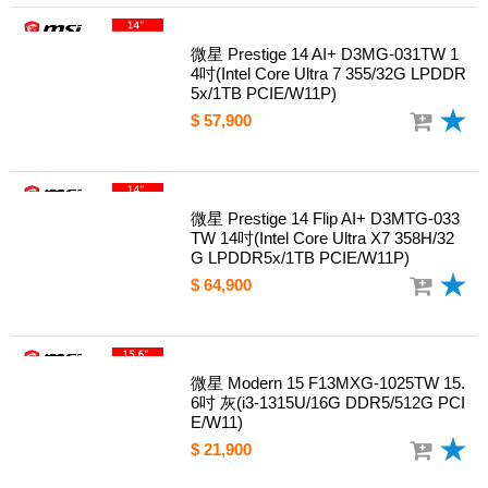
微星 Prestige 14 AI+ D3MG-031TW 1
4吋(Intel Core Ultra 7 355/32G LPDDR
5x/1TB PCIE/W11P)
$ 57,900
微星 Prestige 14 Flip AI+ D3MTG-033
TW 14吋(Intel Core Ultra X7 358H/32
G LPDDR5x/1TB PCIE/W11P)
$ 64,900
微星 Modern 15 F13MXG-1025TW 15.
6吋 灰(i3-1315U/16G DDR5/512G PCI
E/W11)
$ 21,900