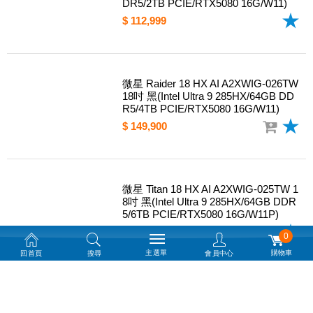
DR5/2TB PCIE/RTX5080 16G/W11)
$ 112,999
微星 Raider 18 HX AI A2XWIG-026TW
18吋 黑(Intel Ultra 9 285HX/64GB DD
R5/4TB PCIE/RTX5080 16G/W11)
$ 149,900
微星 Titan 18 HX AI A2XWIG-025TW 1
8吋 黑(Intel Ultra 9 285HX/64GB DDR
5/6TB PCIE/RTX5080 16G/W11P)
$ 169,900
0
主選單
購物車
回首頁
搜尋
會員中心
微星 CreatorPro X18 HX A14VMG-27
1TW 18吋 黑(i9-14900HX/64GB DDR