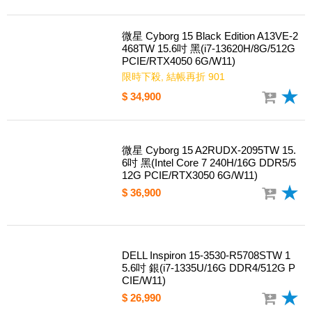
微星 Cyborg 15 Black Edition A13VE-2
468TW 15.6吋 黑(i7-13620H/8G/512G
PCIE/RTX4050 6G/W11)
限時下殺, 結帳再折 901
$ 34,900
微星 Cyborg 15 A2RUDX-2095TW 15.
6吋 黑(Intel Core 7 240H/16G DDR5/5
12G PCIE/RTX3050 6G/W11)
$ 36,900
DELL Inspiron 15-3530-R5708STW 1
5.6吋 銀(i7-1335U/16G DDR4/512G P
CIE/W11)
$ 26,990