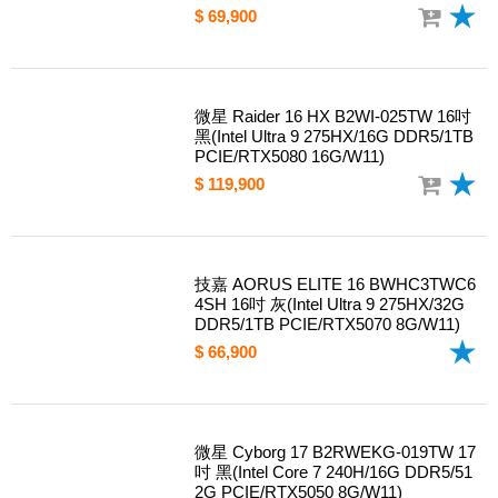
$ 69,900
微星 Raider 16 HX B2WI-025TW 16吋
黑(Intel Ultra 9 275HX/16G DDR5/1TB
PCIE/RTX5080 16G/W11)
$ 119,900
技嘉 AORUS ELITE 16 BWHC3TWC6
4SH 16吋 灰(Intel Ultra 9 275HX/32G
DDR5/1TB PCIE/RTX5070 8G/W11)
$ 66,900
微星 Cyborg 17 B2RWEKG-019TW 17
吋 黑(Intel Core 7 240H/16G DDR5/51
2G PCIE/RTX5050 8G/W11)