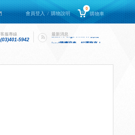
0
們
會員登入
/
購物說明
購物車
Lenovo Yoga book 9i 開箱
intel購機迎春，好運龍來！
客服專線
最新消息
Lenovo Yoga book 9i 開箱
(03)401-5942
intel購機迎春，好運龍來！