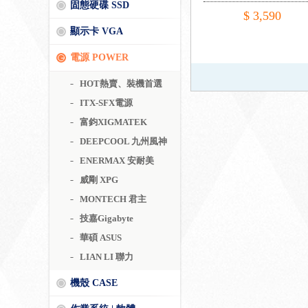
固態硬碟 SSD
DC電路/溫控風扇
$ 3,590
顯示卡 VGA
電源 POWER
HOT熱賣、裝機首選
ITX-SFX電源
富鈞XIGMATEK
DEEPCOOL 九州風神
ENERMAX 安耐美
威剛 XPG
MONTECH 君主
技嘉Gigabyte
華碩 ASUS
LIAN LI 聯力
機殼 CASE