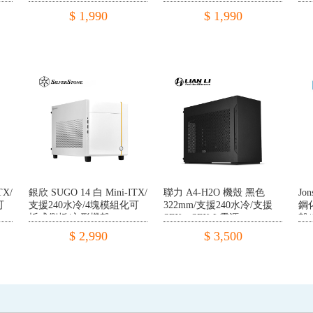
線/
$ 1,990
$ 1,990
TX/
銀欣 SUGO 14 白 Mini-ITX/
聯力 A4-H2O 機殼 黑色
Jo
可
支援240水冷/4塊模組化可
322mm/支援240水冷/支援
鋼
拆式側板/方形機殼
SFX、SFX-L電源
殼/
$ 2,990
$ 3,500