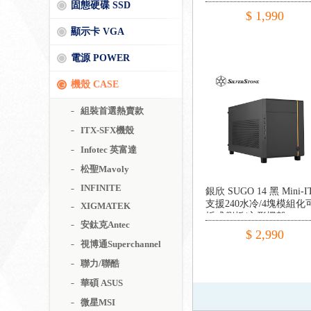
固態硬碟 SSD
C/ITX/SFX電源
$ 1,990
顯示卡 VGA
電源 POWER
機殼 CASE
組裝首選熱賣款
ITX-SFX機殼
Infotec 英富達
松聖Mavoly
INFINITE
銀欣 SUGO 14 黑 Mini-I
支援240水冷/4塊模組化
XIGMATEK
拆式側板/方形機殼
安鈦克Antec
$ 2,990
視博通Superchannel
聯力/聯酷
華碩 ASUS
微星MSI