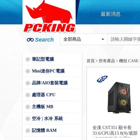
最新消息
Search
筆記型電腦
首頁
>
所有產品
>
機殼 CASE
Mini迷你PC電腦
品牌/AIO套裝電腦
處理器 CPU
主機板 MB
空冷 | 水冷 系統
全漢 CST351 顯卡長
記憶體 RAM
33.6/CPU高13.8(9)/底部
ARGB氣氛燈/前置Type-