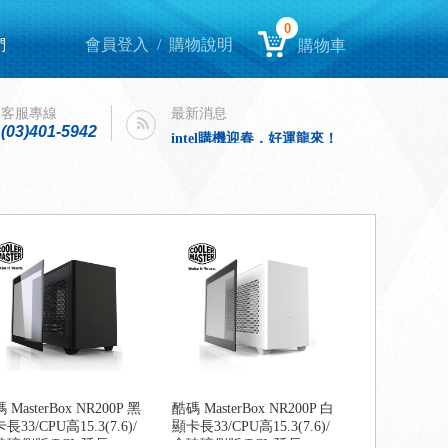
0
們
會員登入
/
購物說明
購物車
Lenovo Yoga book 9i 開箱
intel購機迎春，好運龍來！
Lenovo Yoga book 9i 開箱
客服專線
最新消息
(03)401-5942
intel購機迎春，好運龍來！
 MasterBox NR200P 黑
酷碼 MasterBox NR200P 白
長33/CPU高15.3(7.6)/
顯卡長33/CPU高15.3(7.6)/
玻璃側版/PCIe延長
含玻璃側版/PCIe延長