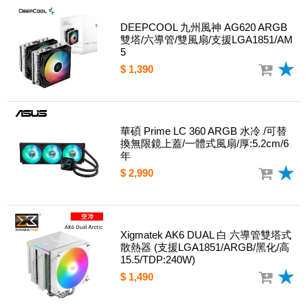
DEEPCOOL 九州風神 AG620 ARGB
雙塔/六導管/雙風扇/支援LGA1851/AM
5
$ 1,390
華碩 Prime LC 360 ARGB 水冷 /可替
換無限鏡上蓋/一體式風扇/厚:5.2cm/6
年
$ 2,990
Xigmatek AK6 DUAL 白 六導管雙塔式
散熱器 (支援LGA1851/ARGB/黑化/高
15.5/TDP:240W)
$ 1,490